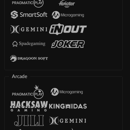
Arcade