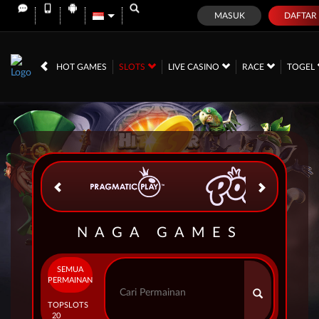
MASUK
DAFTAR
IDR
12,701,194,
HOT GAMES
SLOTS
LIVE CASINO
RACE
TOGEL
NAGA GAMES
SEMUA
PERMAINAN
TOP
SLOTS
20