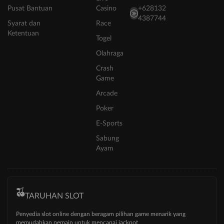
Pusat Bantuan
Casino
+628132
4387744
Syarat dan
Race
Ketentuan
Togel
Olahraga
Crash
Game
Arcade
Poker
E-Sports
Sabung
Ayam
TARUHAN SLOT
Penyedia slot online dengan beragam pilihan game menarik yang
memudahkan pemain untuk mencapai jackpot