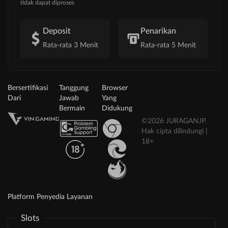
tidak dapat diproses
Deposit
Penarikan
Rata-rata 3 Menit
Rata-rata 5 Menit
Bersertifikasi
Tanggung
Browser
Dari
Jawab
Yang
Bermain
Didukung
©2026 JURAGANJP.
Hak cipta dilindungi |
18+
Platform Penyedia Layanan
Slots