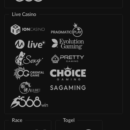
Live Casino
Race
Togel