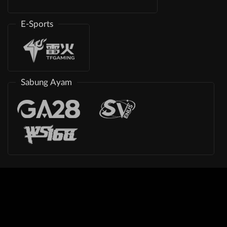
E-Sports
Sabung Ayam