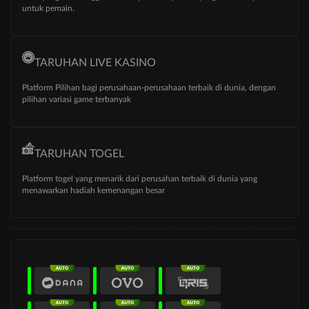
untuk pemain.
TARUHAN LIVE KASINO
Platform Pilihan bagi perusahaan-perusahaan terbaik di dunia, dengan
pilihan variasi game terbanyak
TARUHAN TOGEL
Platform togel yang menarik dari perusahan terbaik di dunia yang
menawarkan hadiah kemenangan besar