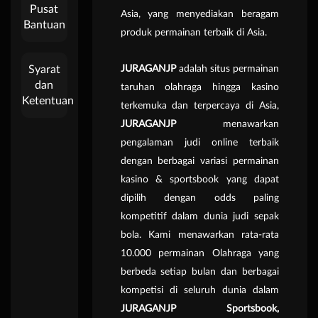
Pusat
Asia, yang menyediakan beragam
Bantuan
produk permainan terbaik di Asia.
Syarat
JURAGANJP
adalah situs permainan
dan
taruhan olahraga hingga kasino
Ketentuan
terkemuka dan terpercaya di Asia,
JURAGANJP
menawarkan
pengalaman judi online terbaik
dengan berbagai variasi permainan
kasino & sportsbook yang dapat
dipilih dengan odds paling
kompetitif dalam dunia judi sepak
bola. Kami menawarkan rata-rata
10.000 permainan Olahraga yang
berbeda setiap bulan dan berbagai
kompetisi di seluruh dunia dalam
JURAGANJP Sportsbook,