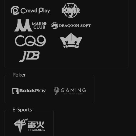
Poker
E-Sports