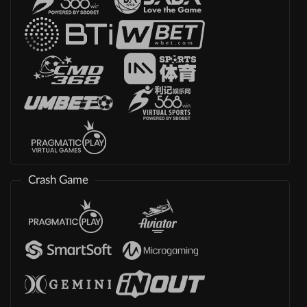
Crash Game