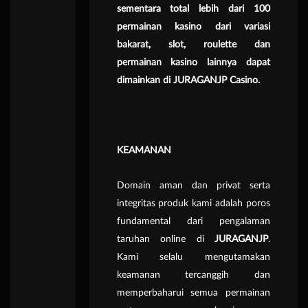
sementara total lebih dari 100
permainan kasino dari variasi
bakarat, slot, roulette dan
permainan kasino lainnya dapat
dimainkan di
JURAGANJP
Casino.
KEAMANAN
Domain aman dan privat serta
integritas produk kami adalah poros
fundamental dari pengalaman
taruhan online di
JURAGANJP
.
Kami selalu mengutamakan
keamanan tercanggih dan
memperbaharui semua permainan