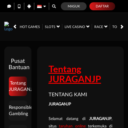
MASUK
DAFTAR
HOT GAMES
SLOTS
LIVE CASINO
RACE
TOGEL
Pusat
Tentang
Bantuan
JURAGANJP
Tentang
JURAGANJP
TENTANG KAMI
JURAGANJP
Responsible
Gambling
Selamat datang di
JURAGANJP
,
situs
taruhan online
terkemuka di