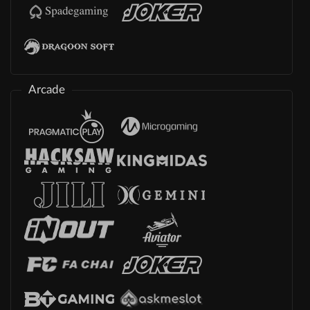
Arcade