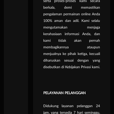
serta proses-proses kami secara
berkala, demi memastikan
pengalaman permainan online Anda
100% aman dan adil. Kami selalu
mengutamakan menjaga
kerahasiaan informasi Anda, dan
kami tidak akan pernah
membagikannya ataupun
menjualnya ke pihak ketiga, kecuali
diharuskan sesuai dengan yang
disebutkan di Kebijakan Privasi kami.
PELAYANAN PELANGGAN
Didukung layanan pelanggan 24
jam, yang tersedia 7 hari seminggu,