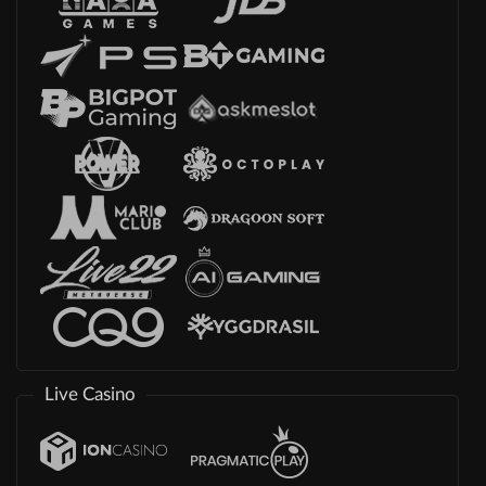
Live Casino