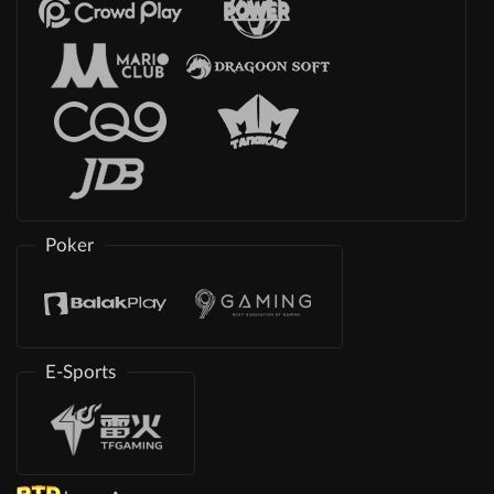
Poker
E-Sports