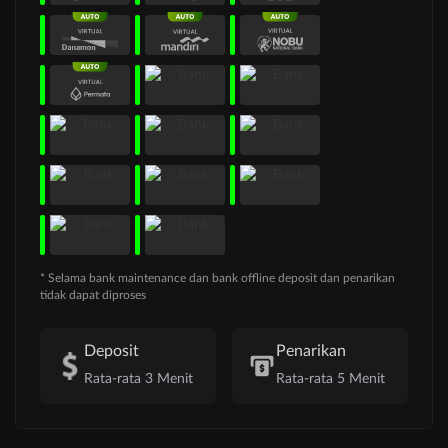
* Selama bank maintenance dan bank offline deposit dan penarikan
tidak dapat diproses
Deposit
Penarikan
Rata-rata 3 Menit
Rata-rata 5 Menit