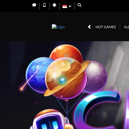
HOT GAMES
SL