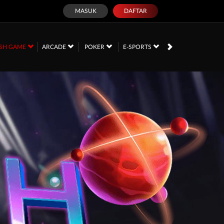
MASUK
DAFTAR
SH GAME
ARCADE
POKER
E-SPORTS
SABUNG AYAM