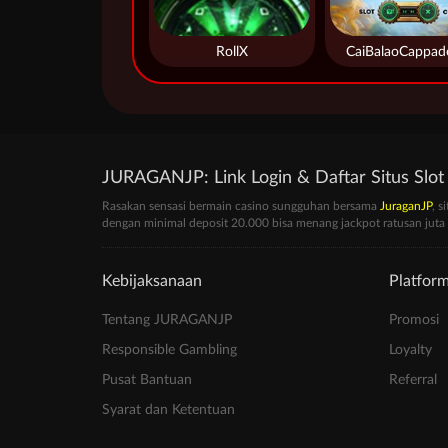
RollX
CaiBalaoCappad
JURAGANJP: Link Login & Daftar Situs Slot
Rasakan sensasi bermain casino sungguhan bersama
JuraganJP
, s
dengan minimal deposit 20.000 bisa menang jackpot ratusan juta 
Kebijaksanaan
Platfor
Tentang JURAGANJP
Promosi
Responsible Gambling
Loyalty
Pusat Bantuan
Referral
Syarat dan Ketentuan