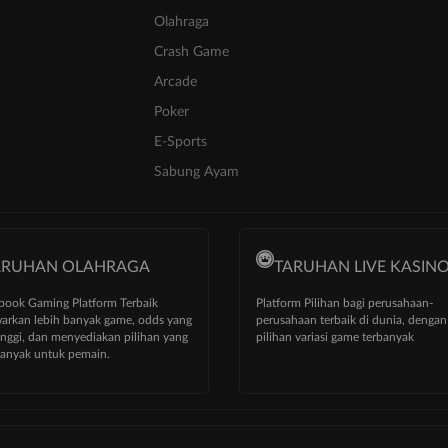
Olahraga
Crash Game
Arcade
Poker
E-Sports
Sabung Ayam
ARUHAN OLAHRAGA
TARUHAN LIVE KASIN
book Gaming Platform Terbaik
Platform Pilihan bagi perusahaan-
rkan lebih banyak game, odds yang
perusahaan terbaik di dunia, dengan
tinggi, dan menyediakan pilihan yang
pilihan variasi game terbanyak
banyak untuk pemain.