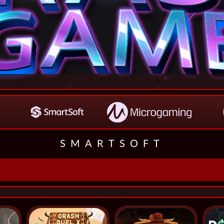
SMARTSOFT