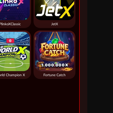
PlinkoXClassic
JetX
rld Champion X
Fortune Catch