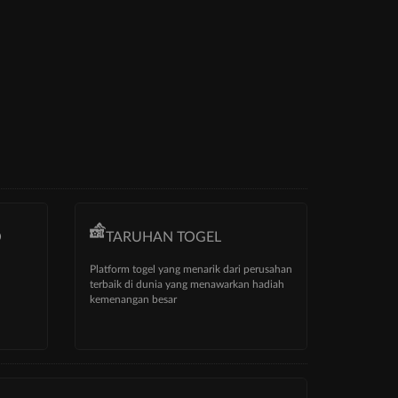
O
TARUHAN TOGEL
Platform togel yang menarik dari perusahan
terbaik di dunia yang menawarkan hadiah
kemenangan besar