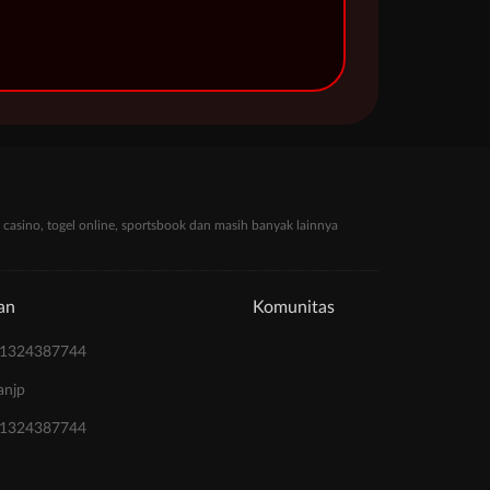
ve casino, togel online, sportsbook dan masih banyak lainnya
an
Komunitas
1324387744
anjp
1324387744