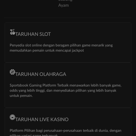
Ayam
TARUHAN SLOT
Penyedia slot online dengan beragam pilihan game menarik yang
memudahkan pemain untuk mencapai jackpot
TARUHAN OLAHRAGA
Sportsbook Gaming Platform Terbaik menawarkan lebih banyak game,
odds yang lebih tinggi, dan menyediakan pilihan yang lebih banyak
untuk pemain.
TARUHAN LIVE KASINO
Platform Pilihan bagi perusahaan-perusahaan terbaik di dunia, dengan
pilihan variasi game terbanyak