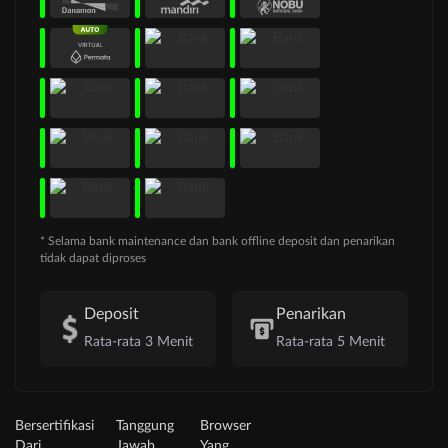
* Selama bank maintenance dan bank offline deposit dan penarikan
tidak dapat diproses
Deposit
Penarikan
Rata-rata 3 Menit
Rata-rata 5 Menit
Bersertifikasi
Tanggung
Browser
Dari
Jawab
Yang