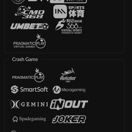
Crash Game