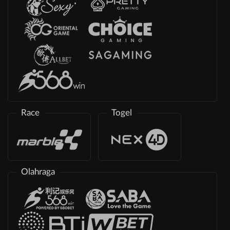
Race
Togel
Olahraga